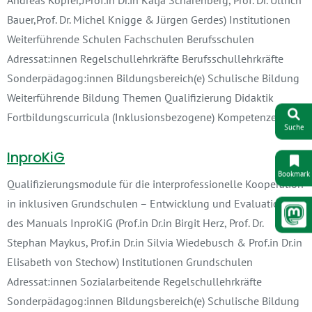
Andreas Köpfer,JProf.in Dr.in Katja Scharenberg, Prof. Dr. Ullrich
Bauer,Prof. Dr. Michel Knigge & Jürgen Gerdes) Institutionen
Weiterführende Schulen Fachschulen Berufsschulen
Adressat:innen Regelschullehrkräfte Berufsschullehrkräfte
Sonderpädagog:innen Bildungsbereich(e) Schulische Bildung
Weiterführende Bildung Themen Qualifizierung Didaktik
Fortbildungscurricula (Inklusionsbezogene) Kompetenzen…
Suche
InproKiG
Bookmark
Qualifizierungsmodule für die interprofessionelle Kooperation
in inklusiven Grundschulen – Entwicklung und Evaluation
des Manuals InproKiG (Prof.in Dr.in Birgit Herz, Prof. Dr.
Stephan Maykus, Prof.in Dr.in Silvia Wiedebusch & Prof.in Dr.in
Elisabeth von Stechow) Institutionen Grundschulen
Adressat:innen Sozialarbeitende Regelschullehrkräfte
Sonderpädagog:innen Bildungsbereich(e) Schulische Bildung