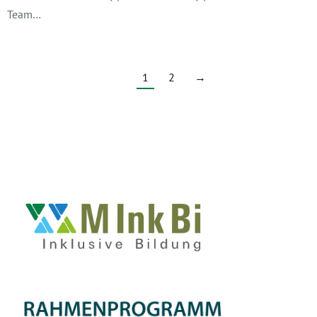
Team…
1
2
→