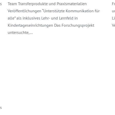
s
Team Transferprodukte und Praxismaterialien
F
Veröffentlichungen “Unterstützte Kommunikation für
u
alle” als inklusives Lehr- und Lernfeld in
L
Kindertageseinrichtungen Das Forschungsprojekt
V
untersuchte,…
s