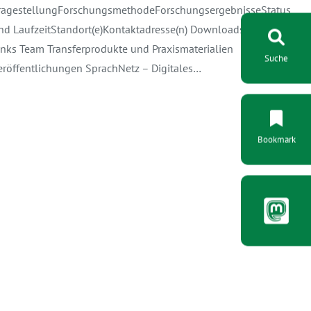
ragestellungForschungsmethodeForschungsergebnisseStatus
nd LaufzeitStandort(e)Kontaktadresse(n) Downloads /
inks Team Transferprodukte und Praxismaterialien
Suche
eröffentlichungen SprachNetz – Digitales…
Bookmark