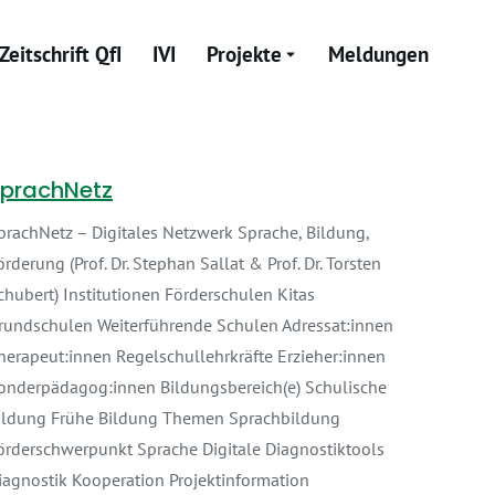
Zeitschrift QfI
IVI
Projekte
Meldungen
prachNetz
prachNetz – Digitales Netzwerk Sprache, Bildung,
örderung (Prof. Dr. Stephan Sallat & Prof. Dr. Torsten
chubert) Institutionen Förderschulen Kitas
rundschulen Weiterführende Schulen Adressat:innen
herapeut:innen Regelschullehrkräfte Erzieher:innen
onderpädagog:innen Bildungsbereich(e) Schulische
ildung Frühe Bildung Themen Sprachbildung
örderschwerpunkt Sprache Digitale Diagnostiktools
iagnostik Kooperation Projektinformation