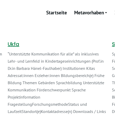
Startseite
Metavorhaben
Ukfa
S
im
“Unterstützte Kommunikation für alle” als inklusives
S
Lehr- und Lernfeld in Kindertageseinrichtungen (Prof.in
F
Dr.in Barbara Hänel-Faulhaber) Institutionen Kitas
S
Adressat:innen Erzieher:innen Bildungsbereich(e) Frühe
G
Bildung Themen Gebärden Sprachbildung Unterstützte
T
Kommunikation Förderschwerpunkt Sprache
S
Projektinformation
B
FragestellungForschungsmethodeStatus und
F
LaufzeitStandort(e)Kontaktadresse(n) Downloads / Links
D