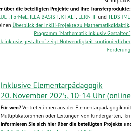
Schulpraxis
er über die beteiligten Projekte und ihre Transferprodukte:
LUE
,
ForMeL
,
ILEA-BASIS-T
,
KI-ALF
,
LERN-IF
und
TEDS-IME
 einen
Überblick der InkBi-Projekte zu Mathematikdidaktik
.
Programm "Mathematik Inklusiv Gestalten"
 inklusiv gestalten“ zeigt Notwendigkeit kontinuierlicher
Förderung
Inklusive Elementarpädagogik
20. November 2025, 10-14 Uhr (online
Für wen?
Vertreter:innen aus der Elementarpädagogik mit
Multiplikator:innen oder Leitungen von Kindergärten, -kr
Informieren Sie sich hier über die beteiligten Projekte un