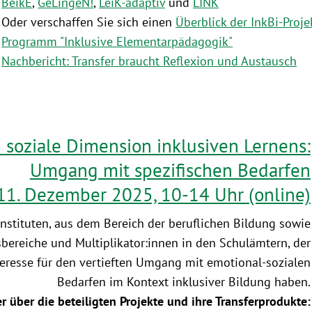
BeikE
,
GeLingeN!
,
LeiK-adaptiv
und
LINK
Oder verschaffen Sie sich einen
Überblick der InkBi-Proj
Programm "Inklusive Elementarpädagogik"
Nachbericht: Transfer braucht Reflexion und Austausch
 soziale Dimension inklusiven Lernens:
Umgang mit spezifischen Bedarfen
11. Dezember 2025, 10-14 Uhr (online)
nstituten, aus dem Bereich der beruflichen Bildung sowie
sbereiche und Multiplikator:innen in den Schulämtern, der
teresse für den vertieften Umgang mit emotional-sozialen
Bedarfen im Kontext inklusiver Bildung haben.
er über die beteiligten Projekte und ihre Transferprodukte: