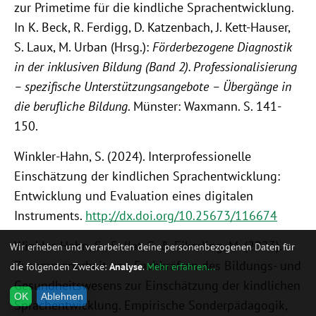
zur Primetime für die kindliche Sprachentwicklung.
In K. Beck, R. Ferdigg, D. Katzenbach, J. Kett-Hauser,
S. Laux, M. Urban (Hrsg.):
Förderbezogene Diagnostik
in der inklusiven Bildung (Band 2). Professionalisierung
– spezifische Unterstützungsangebote – Übergänge in
die berufliche Bildung
. Münster: Waxmann. S. 141-
150.
Winkler-Hahn, S. (2024). Interprofessionelle
Einschätzung der kindlichen Sprachentwicklung:
Entwicklung und Evaluation eines digitalen
Instruments.
http://dx.doi.org/10.25673/116674
Winkler-Hahn, S., Sallat, S. & Eikerling, M. (2023).
Wir erheben und verarbeiten deine personenbezogenen Daten für
Zusammenarbeit von Fachkräften des Bildungs- und
die folgenden Zwecke:
Analyse
.
Mehr erfahren...
Gesundheitswesens zur Einschätzung der kindlichen
OK
Ablehnen
Sprachentwicklung. Empirische Sonderpädagogik,