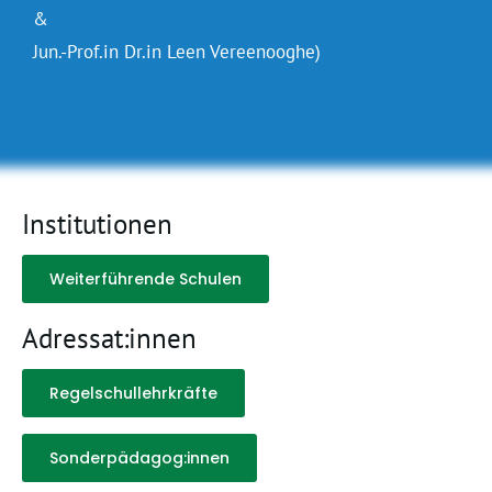
&
Jun.-Prof.in Dr.in Leen Vereenooghe)
Institutionen
Weiterführende Schulen
Adressat:innen
Regelschullehrkräfte
Sonderpädagog:innen