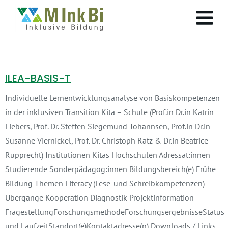
ILEA-BASIS-T
Individuelle Lernentwicklungsanalyse von Basiskompetenzen
in der inklusiven Transition Kita – Schule (Prof.in Dr.in Katrin
Liebers, Prof. Dr. Steffen Siegemund-Johannsen, Prof.in Dr.in
Susanne Viernickel, Prof. Dr. Christoph Ratz & Dr.in Beatrice
Rupprecht) Institutionen Kitas Hochschulen Adressat:innen
Studierende Sonderpädagog:innen Bildungsbereich(e) Frühe
Bildung Themen Literacy (Lese-und Schreibkompetenzen)
Übergänge Kooperation Diagnostik Projektinformation
FragestellungForschungsmethodeForschungsergebnisseStatus
und LaufzeitStandort(e)Kontaktadresse(n) Downloads / Links